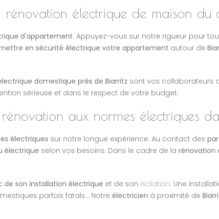
n rénovation électrique de maison du c
trique d'appartement
. Appuyez-vous sur notre rigueur pour to
mettre en sécurité électrique votre appartement
autour de
Biar
lectrique domestique près de Biarritz
sont vos collaborateurs d
ntion sérieuse et dans le respect de votre budget.
 rénovation aux normes électriques dan
es électriques
sur notre longue expérience. Au contact des
par
u électrique
selon vos besoins. Dans le cadre de la
rénovation 
c de son installation électrique
et de son
isolation
. Une install
mestiques parfois fatals... Notre
électricien
à proximité de
Biarr