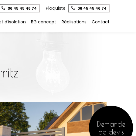
Plaquiste
06 45 45 46 74
06 45 45 46 74
t d’isolation
BG concept
Réalisations
Contact
ritz
Demande
de devis